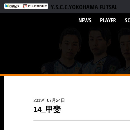
Y.S.C.C.YOKOHAMA FUTSAL
NEWS
PLAYER
S
2019年07月24日
14_甲斐