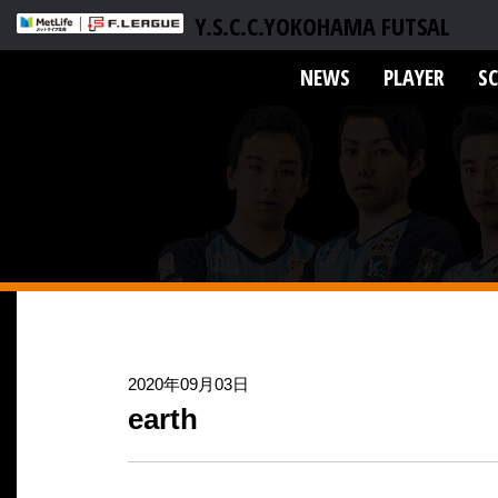
Y.S.C.C.YOKOHAMA FUTSAL
NEWS
PLAYER
S
2020年09月03日
earth