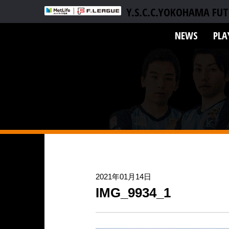
Y.S.C.C.YOKOHAMA FUT
NEWS
PLA
2021年01月14日
IMG_9934_1