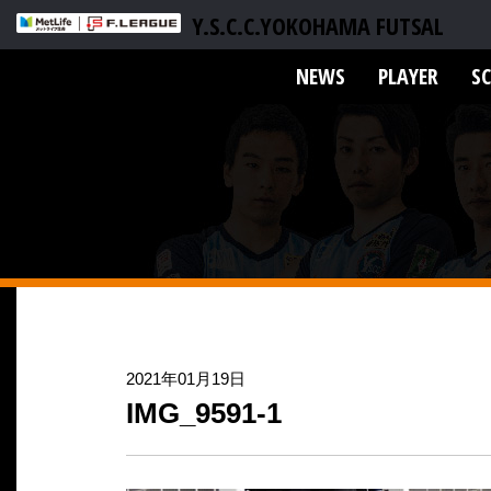
Y.S.C.C.YOKOHAMA FUTSAL
NEWS
PLAYER
S
2021年01月19日
IMG_9591-1