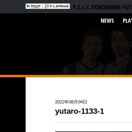
Y.S.C.C.YOKOHAMA FUT
NEWS
PLA
2022年08月04日
yutaro-1133-1