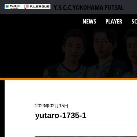
Y.S.C.C.YOKOHAMA FUTSAL
NEWS
PLAYER
S
2023年02月15日
yutaro-1735-1