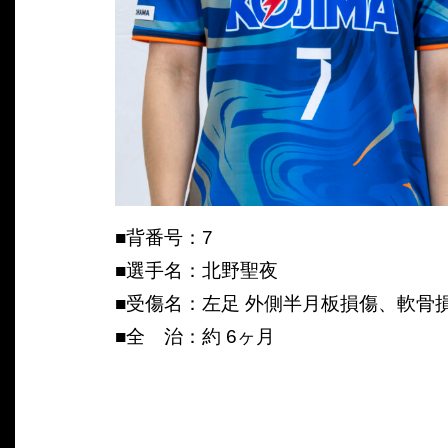
■背番号：7
■選手名：北野聖夜
■受傷名：左足 外側半月板損傷、軟骨
■全 治：約 6ヶ月