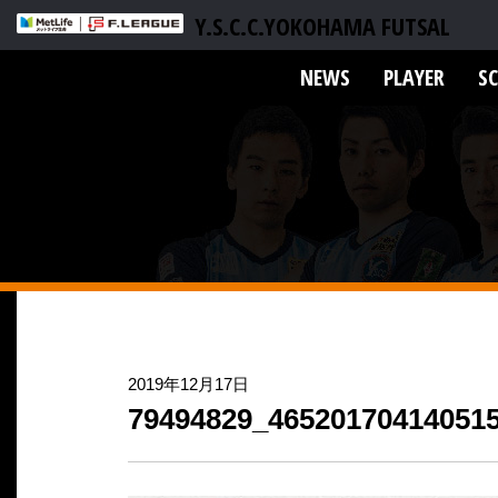
Y.S.C.C.YOKOHAMA FUTSAL
NEWS
PLAYER
S
2019年12月17日
79494829_46520170414051