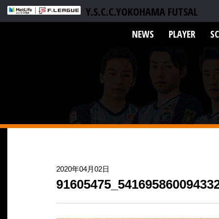
Y.S.C.C.YOKOHAMA FUTSAL
NEWS
PLAYER
S
2020年04月02日
91605475_54169586009433