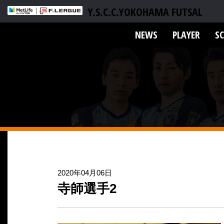
Y.S.C.C.YOKOHAMA FUTSAL
NEWS
PLAYER
S
2020年04月06日
寺師選手2